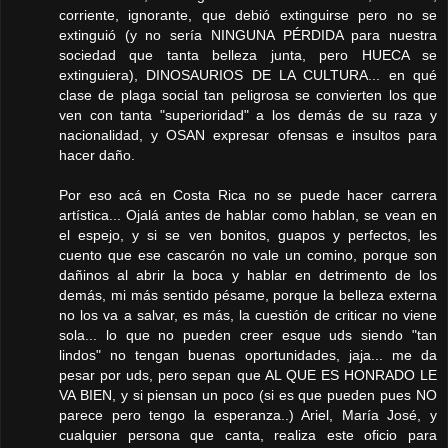
corriente, ignorante, que debió extinguirse pero no se
extinguió (y no sería NINGUNA PÉRDIDA para nuestra
sociedad que tanta belleza junta, pero HUECA se
extinguiera), DINOSAURIOS DE LA CULTURA... en qué
clase de plaga social tan peligrosa se convierten los que
ven con tanta "superioridad" a los demás de su raza y
nacionalidad, y OSAN expresar ofensas e insultos para
hacer daño.
Por eso acá en Costa Rica no se puede hacer carrera
artística... Ojalá antes de hablar como hablan, se vean en
el espejo, y si se ven bonitos, guapos y perfectos, les
cuento que ese cascarón no vale un comino, porque son
dañinos al abrir la boca y hablar en detrimento de los
demás, mi más sentido pésame, porque la belleza externa
no los va a salvar, es más, la cuestión de criticar no viene
sola... lo que no pueden creer esque uds siendo "tan
lindos" no tengan buenas oportunidades, jaja... me da
pesar por uds, pero sepan que AL QUE ES HONRADO LE
VA BIEN, y si piensan un poco (si es que pueden pues NO
parece pero tengo la esperanza..) Ariel, María José, y
cualquier persona que canta, realiza este oficio para