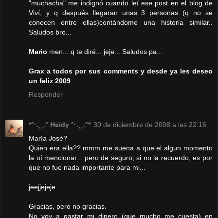
"muchacha" me indignó cuando leí ese post en el blog de
Viví, y q después llegaran unas 3 personas (q no se
conocen entre ellas)contándome una historia similar..
Saludos bro...
Mario
men... q te diré... jeje... Saludos pa...
Grax a todos por sus comments y desde ya les deseo
un feliz 2009
Responder
*°·.¸¸.° Heidy °·.¸¸.°*
30 de diciembre de 2008 a las 22:16
María José?
Quien era ella?? mmm me suena a que el algun momento
la oí mencionar... pero de seguro, si no la recuerdo, es por
que no fue nada importante para mi...
jeejjejeje
Gracias, pero no gracias.
No voy a gastar mi dinero (que mucho me cuesta) en