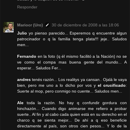
Responder
Mariocr (Uro)
30 de diciembre de 2008 a las 18:06
Julio
yo pienso parecido... Esperemos q encuentre algun
patrocinador o q la familia tenga plata!!! jeje.. Saludos
men...
Fernando
en la foto (q él mismo facilitó a la Nación) no se
ve como el compa mas buena gente del mundo... A
esperar... Saludos Fer...
andres
tenés razón... Los realitys ya cansan.. Ojalá le vaya
bien, pero me uno a lo dicho por vos y
el crucificado
:
Suerte al mop, pero conmigo no cuente... Saludos men...
Ale
toda la razón. No hay q confundir gordura con
hinchazón... Cuando digo animarse me refiero a probar
suerte.. Al fin y al cabo cada quien está en su derecho en el
charco q se sienta mejor... De ahí a q eso beneficie
directamente al país, son otros cien pesos... Y lo de la