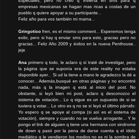
Especiales, pero no creo q invierta en sms para q
empresas mexicanas se hagan mas ricas a costas de un
pueblo q quiere apoyar a su participante...
Feliz año para vos también mi mama...
Gringotico
fren, es el mismo comment... Esperemos tenga
exito, pero si hay q enviar sms para esto, gracias pero no
gracias... Feliz Año 2009 y éxitos en la nueva Penthouse..
jeje
Ana
primero q todo, le aclaro q sí traté de investigar, pero
la página que se suponía era de este reality no estaba
disponible ayer... Si ud la tiene a mano le agradezco la dé a
conocer... Además,busqué en otras páginas y no encontré
nada, más q la imagen q está al inicio del post. No
obstante, si leyó bien mi post, aclaro q desconozco el
sistema de votación... Lo q sigue es un supuesto de si se
tuviera q votar... Lo otro es q no se si leyó el último párrafo:
Yo espero q se apoye al compa (si así es el sistema de
votación), siempre y cuando no se vuelva arrogante... Y le
pongo el link de alguien q tiene una hermana con sindrome
de down q pasó por la pena de darse cuenta q el ídolo
mediático q le vendieron los medios no es ni la sombra de