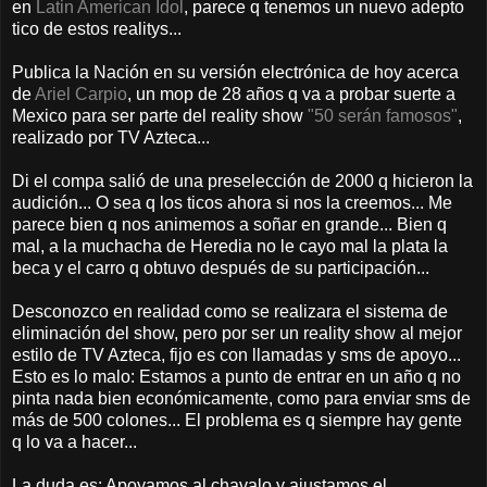
en
Latin American Idol
, parece q tenemos un nuevo adepto
tico de estos realitys...
Publica la Nación en su versión electrónica de hoy acerca
de
Ariel Carpio
, un mop de 28 años q va a probar suerte a
Mexico para ser parte del reality show
"50 serán famosos"
,
realizado por TV Azteca...
Di el compa salió de una preselección de 2000 q hicieron la
audición... O sea q los ticos ahora si nos la creemos... Me
parece bien q nos animemos a soñar en grande... Bien q
mal, a la muchacha de Heredia no le cayo mal la plata la
beca y el carro q obtuvo después de su participación...
Desconozco en realidad como se realizara el sistema de
eliminación del show, pero por ser un reality show al mejor
estilo de TV Azteca, fijo es con llamadas y sms de apoyo...
Esto es lo malo: Estamos a punto de entrar en un año q no
pinta nada bien económicamente, como para enviar sms de
más de 500 colones... El problema es q siempre hay gente
q lo va a hacer...
La duda es: Apoyamos al chavalo y ajustamos el