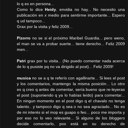
lo q es en persona...
Como lo dice
Heidy
, envidia no hay... No necesito una
publicación en
x
medio para sentirme importante... Espero
q ud tampoco...
Grax por la visita y feliz 2009...
Pizorro
no se si el próximo Maribel Guardia... pero weno,
el man se va a probar suerte... tiene derecho... Feliz 2009
men...
Patri
grax por tu visita... (No puedo comentar nada acerca
de lo q pusiste pq no va dirigido al post)... Feliz 2009!
musica
no se a q te referís con agallinarte... Si lees el post
y los comentarios, mantengo la misma posición... Lo otro
es q creo q antes de comentar, sería bueno que re-leyeras
el post (suponiendo q ya lo habías leído) para comentar...
En ningun momento en el post digo q el chavalo no tenga
talento.. y tampoco digo q sea o no sea agraciado... No es
de mi interés si el mop es guapo o feo... poco me importa y
por eso no lo veo relevante... Si alguno de los
bloggers
decide comentarlo, pos está en su derecho de