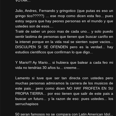
VOTAR...
Julio, Andres, Fernando y gringotico (que putas es eso un
gringo tico?????) ... ese mop como dicen esta feo... pues
estoy segura que hay peores personas en el mundo y que
ustedes son de esos....
Traté de saber un poco mas de cada uno... y solo puedo
sentir lastima de personas que tienen que buscar cariño en
la intenet porque en la vida real se sienten super vacios...
DISCULPEN SI SE OFENDEN pero es la verdad... hay
estudios cientificos que confirman lo que digo...
Y Mario!!! Ay Mario... si hubiera que balear a cada feo mi
vida no tendrias 30 años tu... creeme...
Lamento si tuve que ser tan directa con ustedes pero
muchas personas admiramos la carrera de los musicos de
este pais... pero como dicen NO HAY PROFETA EN SU
PROPIA TIERRA... por eso tienen que salir de este pais a
buscar un futuro... y la razon de eso: pues ustedes... los
serruchapisos
50 seran famosos no se compara con Latin American Idol...