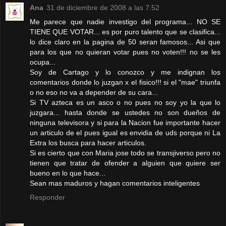
Ana
31 de diciembre de 2008 a las 7:52
Me parece que nadie investigo del programa... NO SE
TIENE QUE VOTAR... es por puro talento que se clasifica...
lo dice claro en la pagina de 50 seran famosos... Asi que
para los que no quieran votar pues no voten!!! no se les
ocupa...
Soy de Cartago y lo conozco y me indignan los
comentarios donde lo juzgan x el fisico!!! si el "mae" triunfa
o no eso no va a depender de su cara...
Si TV azteca es un asco o no pues no soy yo la que lo
juzgara... hasta donde se ustedes no son dueños de
ninguna televisora y si para la Nacion fue importante hacer
un articulo de el pues igual es envidia de uds porque ni La
Extra los busca para hacer articulos.
Si es cierto que con Maria jose todo se transjiverso pero no
tienen que tratar de ofender a alguien que quiere ser
bueno en lo que hace...
Sean mas maduros y hagan comentarios inteligentes
Responder