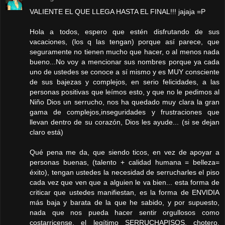
VALIENTE EL QUE LLEGA HASTA EL FINAL!!! jajaja =P
Hola a todos, espero que estén disfrutando de sus
vacaciones, (los q las tengan) porque así parece, que
seguramente no tienen mucho que hacer, o al menos nada
bueno...No voy a mencionar sus nombres porque ya cada
uno de ustedes se conoce a sí mismo y es MUY consciente
de sus bajezas y complejos, en serio felicidades, a las
personas positivas que leímos esto, y que no le pedimos al
Niño Dios un serrucho, nos ha quedado muy clara la gran
gama de complejos,inseguridades y frustraciones que
llevan dentro de su corazón, Dios les ayude... (si se dejan
claro está)
Qué pena me da, que siendo ticos, en vez de apoyar a
personas buenas, (talento + calidad humana = belleza=
éxito), tengan ustedes la necesidad de serrucharles el piso
cada vez que ven que a alguien le va bien... esta forma de
criticar que ustedes manifiestan, es la forma de ENVIDIA
más baja y barata de la que he sabido, y por supuesto,
nada que nos pueda hacer sentir orgullosos como
costarricense, el legítimo SERRUCHAPISOS, chotero,