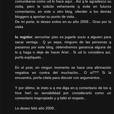
comunikarse como ud lo hace aquí... Así q le agradezco su
visita, pero le solicito vehemente q evite en futuros
comentarios, en este u otro blog, ofender a los demás
bloggers q aportan su punto de vista...
De mi parte, le deseo exitos en su año 2009... Grax por la
visita
lu regidor
, serruchar piso es jugarle sucio a alguien para
sacar ventaja... Q yo sepa, ninguno de las personas q
pasamos por este blog, obtendremos ganancia alguna de
lo q haga o deje de hacer Ariel... Si ud lo considera así,
porfa explíquelo...
En el post, en ningun momento se hace una afirmación
negativa en contra del muchacho... O si??? Si la
encuentra, porfa cítela para discutir con argumentos...
Y por último, le insto a q me diga en q comentario de los q
hice herí su sensibilidad por considerarlo como un
comentario inapropiado y q faltó el respeto...
Le deseo feliz año 2009...