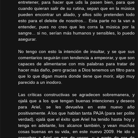
entretener, para hacer que uds la pasen bien, para que
cuando quieran salir de su rutina, sepan que en la música
pueden encontrar un aliado, y ellos sólo pretenden todo
esto para el deleite de nosotros... Esta parte no la van a
entender, pues no creo que les corra la música por la
sangre... si no, serían más humanos y sensibles, lo puedo
asegurar.
No tengo con esto la intención de insultar, y se que sus
comentarios seguirán con tendencia a empeorar, y que son
capaces de alimentarse con mis palabras para tratar de
hacer más daño, pero gracias a Dios tenemos un filtro para
que lo que digan muera donde tiene que morir, algo muy
parecido a un inodoro.
Las críticas constructivas se agradecen sobremanera, y
ojalá que a los que tengan buenas intenciones y deseos
para Ariel, se les devuelva en este nuevo año
positivamente. A los que hablan tanta PAJA (para ser polite
verdad), ojalá que el éxito que Ariel ha tenido hasta hoy y
tenga en adelante, los alcance también, y vean muchas
cosas buenas en su vida, en este nuevo 2009. He ido a
escuchar a Ariel un par de veces, y a parte de ser de